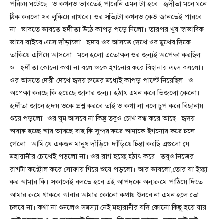
পরিচয় ঘটেছে। ও কখনও ভাবতেই পারেনি এমন টা হবে। হৃদীতা মনে মনে
ঠিক করলো সব লুকিয়ে রাখবে। ওর সত্যিটা কখনও কেউ জানতেই পারবে
না। ভাবতে ভাবতে হৃদীতা উঠে কাপড় পড়ে নিলো। তারপর খুব স্বাভাবিক
ভাবে বাইরে এসে দাঁড়ালো। হৃদয় ওর আসতে দেখে ওর মুখের দিকে
তাকিয়ে এগিয়ে আসলো। মনে হলো এতোক্ষন ওর জন্যই অপেক্ষা করছিল
ও। হৃদীতা কোনো কথা না বলে ওকে ইগনোর করে বিছানায় এসে বসলো।
ওর আসতে দেরী দেখে হৃদয় রুমের মধ্যেই কাপড় পাল্টে নিয়েছিল। ও
অপেক্ষা করছে কি হয়েছে জানার জন্য। হঠাৎ এমন করে ভিজলো কেনো।
হৃদীতা জানে হৃদয় ওকে প্রশ্ন করবে তাই ও কথা না বলে চুপ করে বিছানায়
শুয়ে পড়লো। ওর ঘুম আসবে না কিন্তু তবুও চোখ বন্ধ করে আছে। হৃদয়
অবাক হচ্ছে আর ভাবছে বাহ কি সুন্দর করে আমাকে ইগনোর করে চলে
গেলো। আমি যে একজন মানুষ দাঁড়িয়ে দাঁড়িয়ে চিন্তা করছি এগুলো যে
মহারানীর চোখেই পড়লো না। ওর রাগ হচ্ছে হঠাৎ করে। তবুও নিজের
রাগটা কন্ট্রোল করে সোফায় গিয়ে শুয়ে পড়লো। আর ভাবলো,তোর যা ইচ্ছা
কর আমার কি। সকালেই বলতে হবে এই আপদকে অন্যরুমে পাঠিয়ে দিতে।
আমার রুমে থাকবে আবার আমার কোনো কথায় শুনবে না এমন হলে তো
চলবে না। কথা না শুনলেও সমস্যা নেই মহারানীর যদি কোনো কিছূ হয়ে যায়