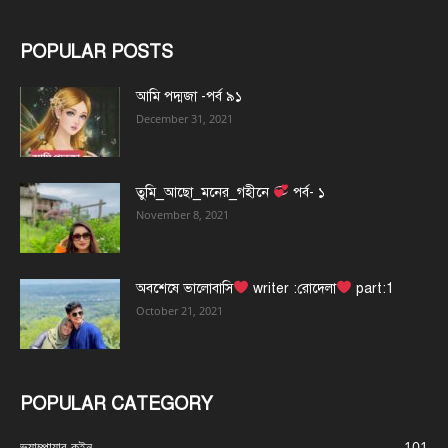
POPULAR POSTS
আমি পদ্মজা -পর্ব ৯১
December 31, 2021
তুমি_আছো_মনের_গহীনে
পর্ব- ১
November 8, 2021
অবশেষে ভালোবাসি
writer :রোদেলা
part:1
October 21, 2021
POPULAR CATEGORY
ভ্যাম্পায়ার কুইন
101