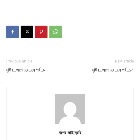
Previous article
Next article
দৃষ্টির_অগোচরে_সে পর্ব_৮
দৃষ্টির_অগোচরে_সে পর্ব_১০
গল্পের লাইব্রেরি