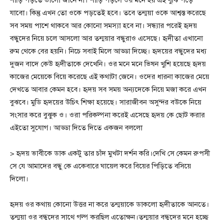
যাবো। কিন্তু এখন তো ওকে পড়তেই হবে। তবে তন্ময়া ওকে আশ্বস্ত করেছে
সব সময় পাশে থাকবে আর কোনো সমস্যা হবে না। সন্ধ্যার পরেই হৃদয়
বন্ধুদের নিয়ে চলে আসলো আর তন্ময়ার বন্ধুরাও এসেছে। হৃদীতা এখানো
রুম থেকে বের হয়নি। নিচে সবাই মিলে আড্ডা দিচ্ছে। হৃদয়ের বন্ধুদের মধ্য
দুজন বাদে কেউ হৃদীতাকে দেখেনি। ওর মনে মনে ভিষন খুশি হয়েছে হৃদয়
কাজের মেয়েকে বিয়ে করেছে এই কথাটা জেনে। ওদের ধারনা কাজের মেয়ে
দেখতে আবার কেমন হবে। হৃদয় সব সময় অন্যদেকে নিয়ে মজা করে এখন
বুঝবে। মুডি হৃদয়ের উচিৎ শিক্ষা হয়েছে। সারাজীবন অসুন্দর বউকে নিয়ে
সংসার করে বুঝুক ও। ওরা পরিকল্পনা করেই এসেছে হৃদয় কে ছোট করার
এইতো সুযোগ। আড্ডা দিতে দিতে একজন বললো
> হৃদয় ভাবীকে ডাক একটু তার চাঁদ মুখটা দর্শন করি।দেখি সে কেমন রুপসী
সে যে আমাদের বন্ধু কে একেবারে ঘায়েল করে বিয়ের পিড়িতে বসিয়ে
দিলো।
হৃদয় ওর কথায় কোনো উত্তর না করে তন্ময়াকে ডাকলো হৃদীতাকে আনতে।
তন্ময়া ওর বন্ধুদের সাথে গল্প করছিল এতোক্ষন।তন্ময়ার বন্ধুদের মনে হচ্ছে