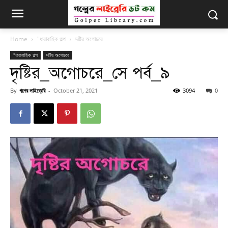
Home
"ধারাবাহিক গল্প
দষ্টির অগোচরে
"ধারাবাহিক গল্প
দষ্টির অগোচরে
দৃষ্টির_অগোচরে_সে পর্ব_৯
By
গল্পের লাইব্রেরি
-
October 21, 2021
3094
0