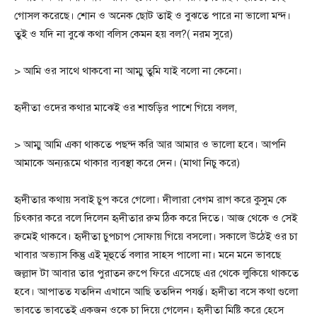
গোসল করেছে। শোন ও অনেক ছোট তাই ও বুঝতে পারে না ভালো মন্দ।
তুই ও যদি না বুঝে কথা বলিস কেমন হয় বল?( নরম সুরে)
> আমি ওর সাথে থাকবো না আম্মু তুমি যাই বলো না কেনো।
হৃদীতা ওদের কথার মাঝেই ওর শাশুড়ির পাশে গিয়ে বলল,
> আম্মু আমি একা থাকতে পছন্দ করি আর আমার ও ভালো হবে। আপনি
আমাকে অন্যরূমে থাকার ব্যবস্থা করে দেন। (মাথা নিচু করে)
হৃদীতার কথায় সবাই চুপ করে গেলো। দীলারা বেগম রাগ করে কুসুম কে
চিৎকার করে বলে দিলেন হৃদীতার রুম ঠিক করে দিতে। আজ থেকে ও সেই
রুমেই থাকবে। হৃদীতা চুপচাপ সোফায় গিয়ে বসলো। সকালে উঠেই ওর চা
খাবার অভ্যাস কিন্তু এই মূহুর্তে বলার সাহস পালো না। মনে মনে ভাবছে
জল্লাদ টা আবার তার পুরাতন রুপে ফিরে এসেছে এর থেকে লুকিয়ে থাকতে
হবে। আপাতত যতদিন এখানে আছি ততদিন পযর্ন্ত। হৃদীতা বসে কথা গুলো
ভাবতে ভাবতেই একজন ওকে চা দিয়ে গেলেন। হৃদীতা মিষ্টি করে হেসে