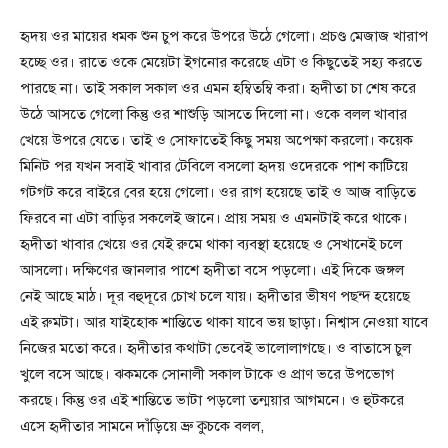
হৃদয় ওর মায়ের ধমক শুন চুপ করে উপরে উঠে গেলো। প্রচণ্ড মেজাজ খারাপ
হচ্ছে ওর। রাতে ওকে মেয়েটা ইগনোর করেছে এটা ও কিছুতেই সহ্য করতে
পারছে না। তাই সকাল সকাল ওর এমন হম্বিতম্বি করা। হৃদীতা চা শেষ করে
উঠে আসতে গেলো কিন্তু ওর শাশুড়ি আসতে দিলো না। ওকে বলল খাবার
খেয়ে উপরে যেতে। তাই ও সোফাতেই কিছু সময় অপেক্ষা করলো। কয়েক
মিনিট পর যখন সবাই খাবার টেবিলে বসলো হৃদয় ওদেরকে পাশ কাটিয়ে
গটগট করে বাইরে বের হয়ে গেলো। ওর রাগ হয়েছে তাই ও আজ বাড়িতে
ফিরবে না এটা বাড়ির সকলেই জানে। প্রায় সময় ও এমনটাই করে থাকে।
হৃদীতা খাবার খেয়ে ওর যেই রুমে থাকা ব্যবস্থা হয়েছে ও সেখানেই চলে
আসলো। দক্ষিণের জানলার পাশে হৃদীতা বসে পড়লো। এই দিকে জঙ্গল
নেই আছে মাঠ। দূর বহুদূরে চোখ চলে যায়। হৃদীতার ভীষণ পছন্দ হয়েছে
এই রুমটা। আর যাইহোক শান্তিতে থাকা যাবে ভয় ছাড়া। নিশ্বাস নেওয়া যাবে
নিজের মতো করে। হৃদীতার কথাটা ভেবেই ভালোলাগছে। ও বাতাসে চুল
খুলে বসে আছে। ঝকমকে সোনালী সকাল টাকে ও প্রাণ ভরে উপভোগ
করছে। কিন্তু ওর এই শান্তিতে ভাটা পড়লো তন্ময়ার আগমনে। ও হুটকরে
এসে হৃদীতার সামনে দাঁড়িয়ে ভ্রু কুচকে বলল,