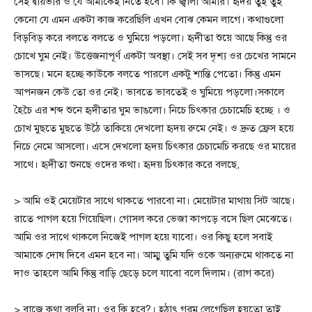
সেই দ্বায়ভার ও যে আমাকেই নিতে হবে। কি জ্বালা আমার। হৃদয় তুই তুই
কেনো যে এমন একটা কাজ করেছিলি এখন বোঝ কেমন লাগে। কথাগুলো
বিড়বিড় করে বলতে বলতে ও ঘুমিয়ে পড়লো। হৃদীতা শুয়ে আছে কিন্তু ওর
চোখে ঘুম নেই। উত্তেজনাপূর্ণ একটা অবস্থা। সেই সব দৃশ্য ওর চেখের সামনে
ভাসছে। মনে হচ্ছে কাউকে বলতে পারলে একটু শান্তি পেতো। কিন্তু এমন
আপনজন কেউ তো ওর নেই। ভাবতে ভাবতেই ও ঘুমিয়ে পড়লো।সকালে
হৈচৈ এর শব্দ শুনে হৃদীতার ঘুম ভাঙলো। নিচে চিৎকার চেচামেচি হচ্ছে । ও
চোখ মুছতে মুছতে উঠৈ তাকিয়ে দেখলো হৃদয় রুমে নেই। ও দ্রুত ফ্রেস হয়ে
নিচে নেমে আসলো। এসে দেখলো হৃদয় চিৎকার চেচামেচি করছে ওর মায়ের
সাথে। হৃদীতা শুনছে ওদের কথা। হৃদয় চিৎকার করে বলছে,
> আমি ওই মেয়েটার সাথে থাকতে পারবো না। মেয়েটার মাথায় সিট আছে।
রাতে পাগল হয়ে গিয়েছিল। গোসল করে ভেজা কাপড়ে বসে ছিল মেঝেতে।
আমি ওর সাথে থাকলে নিজেই পাগল হয়ে যাবো। ওর কিছু হলে সবাই
আমাকে দোষ দিবে এমন হবে না। আম্মু তুমি যদি ওকে অন্যরুমে থাকতে না
দাও তাহলে আমি কিন্তু বাড়ি ছেড়ে চলে যাবো বলে দিলাম। (রাগ করে)
> বাজে কথা বলবি না। ওর কি হবে?। হঠাৎ গরম লেগেছিল হয়তো তাই