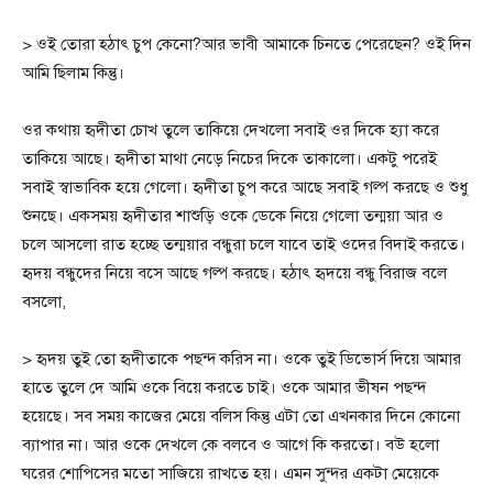
> ওই তোরা হঠাৎ চুপ কেনো?আর ভাবী আমাকে চিনতে পেরেছেন? ওই দিন
আমি ছিলাম কিন্তু।
ওর কথায় হৃদীতা চোখ তুলে তাকিয়ে দেখলো সবাই ওর দিকে হ্যা করে
তাকিয়ে আছে। হৃদীতা মাথা নেড়ে নিচের দিকে তাকালো। একটু পরেই
সবাই স্বাভাবিক হয়ে গেলো। হৃদীতা চুপ করে আছে সবাই গল্প করছে ও শুধু
শুনছে। একসময় হৃদীতার শাশুড়ি ওকে ডেকে নিয়ে গেলো তন্ময়া আর ও
চলে আসলো রাত হচ্ছে তন্ময়ার বন্ধুরা চলে যাবে তাই ওদের বিদাই করতে।
হৃদয় বন্ধুদের নিয়ে বসে আছে গল্প করছে। হঠাৎ হৃদয়ে বন্ধু বিরাজ বলে
বসলো,
> হৃদয় তুই তো হৃদীতাকে পছন্দ করিস না। ওকে তুই ডিভোর্স দিয়ে আমার
হাতে তুলে দে আমি ওকে বিয়ে করতে চাই। ওকে আমার ভীষন পছন্দ
হয়েছে। সব সময় কাজের মেয়ে বলিস কিন্তু এটা তো এখনকার দিনে কোনো
ব্যাপার না। আর ওকে দেখলে কে বলবে ও আগে কি করতো। বউ হলো
ঘরের শোপিসের মতো সাজিয়ে রাখতে হয়। এমন সুন্দর একটা মেয়েকে