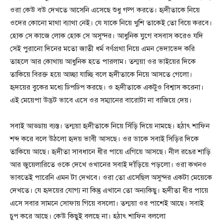
ওরা কেউ বউ দেখতে আসেনি এসেছে শুধু গল্প করতে। হৃদীতাকে নিয়ে
ওদের কোনো মাথা ব্যাথা নেই। যে যাকে নিয়ে খুশি তাকেই তো বিয়ে করবে।
হোক সে কাজে লোক হোক সে অসুন্দর। আধুনিক যুগে বসবাস করেও যদি
সেই পুরানো দিনের মতো জাতী ধর্ম বর্ণপ্রথা নিয়ে এমন ভেদাভেদ করি
তাহলে আর কোথায় আধুনিক হতে পারলাম। তন্ময়া ওর ভাইয়ের দিকে
তাকিয়ে বিরক্ত হয়ে আচ্ছা যাচ্ছি বলে হৃদীতাকে নিয়ে আসতে গেলো।
হৃদয়ের বুকের মধ্যে ঢিপঢিপ করছে। ও হৃদীতাকে একটুও বিশ্বাস করেনা।
এই মেয়েপা উদ্ভট ভাবে এসে ওর সম্মানের বারোটা না বাজিয়ে দেয়।
সবাই আড্ডায় ব্যস্ত। তন্ময়া হৃদীতাকে নিয়ে সিঁড়ি দিয়ে নামছে। হঠাৎ শাফিন
শব্দ করে বলে উঠলো হৃদয় ভাবী আসছে। ওর ডাকে সবাই সিড়ির দিকে
তাকিয়ে আছে। হৃদীতা সাবধানে ধীর পায়ে এগিয়ে আসছে। নীল রঙের শাড়ি
আর জুয়েলারিতে ওকে দেখে ওখানের সবাই দাঁড়িয়ে পড়লো। ওরা কখনও
ভাবতেই পারেনি এমন টা দেখবে। ওরা তো এসেছিল অসুন্দর একটা মেয়েকে
দেখতে। যে হৃদয়ের যোগ্য না কিন্তু এখানে তো অন্যকিছু। হৃদীতা ধীর পায়ে
এসে সবার সামনে সোফায় গিয়ে বসলো। তন্ময়া ওর পাশেই আছে। সবাই
চুপ করে আছে। কেউ কিছুই বলছে না। হঠাৎ শাফিন বললো