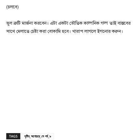
(চলবে)
ভুল ত্রুটি মার্জনা করবেন। এটা একটা ভৌতিক কাল্পনিক গল্প তাই বাস্তবের
সাথে মেলাতে চেষ্টা করা বোকামি হবে। খারাপ লাগলে ইগনোর করুন।
TAGS
দৃষ্টির_অগোচরে_সে পর্ব_৯