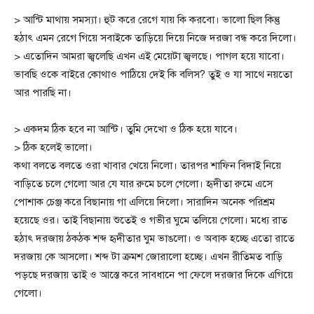
> আন্টি মাথায় সমস্যা। হুট করে রেগে যায় কি করবো। ভালো ছিল কিন্তু
হঠাৎ এমন রেগে গিয়ে সবাইকে তাড়িয়ে দিয়ে নিজে দরজা বন্ধ করে দিলো।
> এতোদিন আমরা জ্বলেছি এখন এই মেয়েটা জ্বলছে। পাগল হয়ে যাবো।
ভাবছি ওকে বাইরে কোথাও পাঠিয়ে দেই কি বলিস? তুই ও যা সাথে নয়তো
আর পারছি না।
> একদম ঠিক হবে না আন্টি। তুমি দেখো ও ঠিক হয়ে যাবে।
> ঠিক হলেই ভালো।
কথা বলতে বলতে ওরা খাবার খেয়ে নিলো। তারপর শাফিন বিদাই নিয়ে
বাড়িতে চলে গেলো আর যে যার রুমে চলে গেলো। হৃদীতা রুমে এসে
পোশাক চেঞ্জ করে বিছানায় গা এলিয়ে দিলো। সারাদিন অনেক পরিশ্রম
হয়েছে ওর। তাই বিছানায় শুতেই ও গভীর ঘুমে তলিয়ে গেলো। মধ্যে রাত
হঠাৎ দরজায় ঠকঠক শব্দ হৃদীতার ঘুম ভাঙলো। ও অবাক হচ্ছে এতো রাতে
দরজায় কে আসলো। শব্দ টা ক্রমশ জোরালো হচ্ছে। এখন রীতিমত বাড়ি
পড়ছে দরজায় তাই ও আস্তে করে সাবধানে পা ফেলে দরজার দিকে এগিয়ে
গেলো।