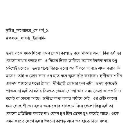
দৃষ্টির_অগোচরে_সে পর্ব_৯
#কলমে_লাবণ্য_ইয়াসমিন
হৃদয় ওকে ধমক দিলো এমন ভেজা কাপড়ে বসে থাকার জন্য। কিন্তু হৃদীতা
কোনো কথায় বলছে না। ও নিচের দিকে তাকিয়ে সমানে ঠকঠক করে শুধু
কেঁপেই চলেছে। হৃদয় প্রচণ্ড বিরক্ত হলো ওর উপরে ভাবছে এমন করার কি
মানে?।তাই ও জোর করে ওর হাত ধরে তুলে দাঁড় করালো। হৃদীতার শরীর
একদম পাথরের মতো ঠান্ডা। দীর্ঘস্থায়ী ভেজার ফল এটা। হৃদয় বুঝতেই
পারছে না হৃদীতা হঠাৎ ভিজতে কেনো গেলো আর এমন ভেজা কাপড় নিয়ে
বসেই বা কেনো আছে। হৃদীতা কথা বলার পর্যায়ে নেই। ওর ঠোঁট কালো
হয়ে গেছে শীতে। হৃদয় ওকে জোর বাথরুমে নিয়ে গেলো কিন্তু হৃদীতা
কোনো প্রতিক্রিয়া করছে না। যেমন চুপ ছিল তেমন চুপ করেই আছে। ওকে
এমন করতে দেখে হৃদয় শুকনো কাপড় এনে ওর হাতে দিয়ে বলল,