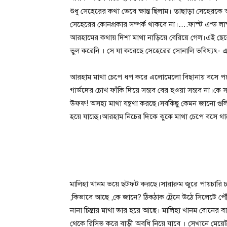
শুধু সেহেরের কথা ভেবে ক্ষান্ত ছিলাম। তাছাড়া সেহের
সেহেরের কোনপ্রকার সম্পর্ক থাকবে না।….ফাস্ট এন্ড লা
আরহামের কথায় দিশা মাথা নাড়িয়ে বেরিয়ে গেল।এই ছেলে 
ভুল করেনি । সে যা করেছে সেহেরের সোনালি ভবিষ্যৎ-
আরহাম মাথা চেপে ধপ করে এলোমেলো বিছানায় বসে পরে
গার্ডদের চোখ ফাঁকি দিয়ে সম্ভব বের হওয়া সম্ভব না।কে 
উফফ! অসহ্য মাথা যন্ত্রণা করছে।সবকিছু কেমন জানো গুল
হয়ে যাচ্ছে।আরহাম নিচের দিকে ঝুকে মাথা চেপে বসে থ
মালিহা খানম ভয়ে ছটফট করছে।সারারুম জুরে পায়চারি চ
,কিভাবে আছে ,কে জানে? ঠিকঠাক ট্রেনে উঠে সিলেটে প
নানা চিন্তায় মাথা ভার হয়ে আছে। মালিহা খানম বোনের
থেকে রিসিভ করে বাড়ী অবধি নিয়ে যাবে । সেখানে মেয়েট