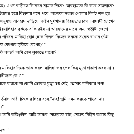
ছে। এখন বাড়ীতে কি করে সামাল দিবে? আরহামকে কি করে সামলাবে?
ন্তামগ্ন হয়ে বিছানায় বসে পরে।আচমকা দরজা খোলার বিকট শব্দ হয়।
ূষায় আরহাম দাড়িয়ে।কঠিন মুখখানায় হিংস্রতার চাপ ।বাদামী চোখের
ই।মালিহার বুঝতে বাকি রইল না আরহামের মাঝে অন্য স্বত্বাটা জেগে
র পরিচয়।মালিহা ছোট ঢোক গিলল।নিজের ভয়কে সংযত রাখার চেষ্টা
র কে কোথায় লুকিয়ে রেখেছ? ”
 ,”কি বলছ? আমি কেন লুকাতে যাবো? ”
ালিহার দিকে তাক করল।মালিহা ভয় পেল কিন্তু মুখে প্রকাশ করল না ।
াদীজান কে ? ”
কে মারবো না।জানি তোমার মৃত্যু ভয় নেই।তোমার কলিজার খন্ড
্তনাদ ভারী চিৎকার দিয়ে বলে,”নাহ! তুমি এমন করতে পারো না।
।”
আমি অস্তিত্বহীন।আমি আমার সেহেরকে চাই! সেহের বিহীন আমার কিছু
দেও! ”