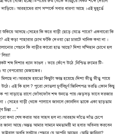
তন্ন করে খোঁজা হচ্ছে।উপরের রুম থেকে ভাঙচুরে বিকট শব্দে দেয়াল
াড়িয়ে। আরহামের রাগ সম্পর্কে সবার ধারণা আছে ।এই মুহূর্তে
।
লা শুকিয়ে আসছে।সেহের কি করে বাড়ী ছেড়ে যেতে পারে? একবারো কি
? এই কড়া পাহারার চোখ ফাঁকি দেওয়া তো চারটে খানিক কথা না ।
ালানোর পেছনে কি বাড়ীর কারো হাত আছে? দিশা সন্দিহান চোখে হল
 লিয়া!
 শব্দ দিশার ধ্যান ভাঙল । ভয়ে কেঁপে উঠে ,নিশ্চিত রুমের টি-
া। যা বেপরোয়া মেজাজের।
লছে না।আরহাম হয়তো কিছুটা ক্ষান্ত হয়েছে।দিশা ভীতু ভীতু পায়ে
। এই কি হাল ? পুরো দোতলা চূর্ণবিচূর্ণ জিনিশপত্র ভরতি।কোন কিছু
িকে পা বাড়াতে রাগে ফোঁসফোঁস শব্দ শুনতে পায়।জড়সড় ভাবে দরজার
ানিনা । সেহের বাড়ী থেকে পালাবে জানলে কোনদিন তাকে একা ছাড়তাম
চিন্তা …”
পুরো কথা শেষ করার আর সাহস হল না।আরহাম দাঁতে দাঁত চেপে
ার জানা আছে।অন্তত আমার সামনে মমতাময়ী মা হবার অভিনয় করবেন
ডিও ভাইরাল অবধি সবটার পেছনে যে আপনি আছেন ।আমি জানিনা?