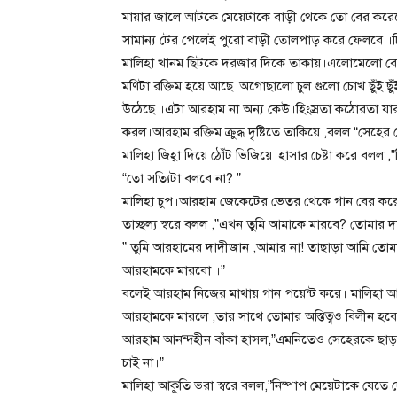
মায়ার জালে আটকে মেয়েটাকে বাড়ী থেকে তো বের করে
সামান্য টের পেলেই পুরো বাড়ী তোলপাড় করে ফেলবে ।চি
মালিহা খানম ছিটকে দরজার দিকে তাকায়।এলোমেলো বেশভ
মণিটা রক্তিম হয়ে আছে।অগোছালো চুল গুলো চোখ ছুঁই ছুঁ
উঠেছে ।এটা আরহাম না অন্য কেউ।হিংস্রতা কঠোরতা যা
করল।আরহাম রক্তিম ক্রুদ্ধ দৃষ্টিতে তাকিয়ে ,বলল “সেহে
মালিহা জিহ্বা দিয়ে ঠোঁট ভিজিয়ে।হাসার চেষ্টা করে বলল
“তো সত্যিটা বলবে না? ”
মালিহা চুপ।আরহাম জেকেটের ভেতর থেকে গান বের করে ম
তাচ্ছল্য স্বরে বলল ,”এখন তুমি আমাকে মারবে? তোমার দ
” তুমি আরহামের দাদীজান ,আমার না! তাছাড়া আমি তোমা
আরহামকে মারবো ।”
বলেই আরহাম নিজের মাথায় গান পয়েন্ট করে। মালিহা আর
আরহামকে মারলে ,তার সাথে তোমার অস্তিত্বও বিলীন হবে
আরহাম আনন্দহীন বাঁকা হাসল,”এমনিতেও সেহেরকে ছাড়া 
চাই না।”
মালিহা আকুতি ভরা স্বরে বলল,”নিষ্পাপ মেয়েটাকে যেতে 