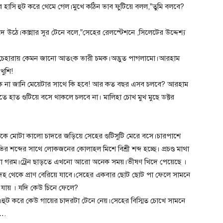
হাসি হুট করে থেমে গেল।মুখে কঠিন ভাব ফুটিয়ে বলল,”তুমি বলবে?
ঁদে উঠে।কান্নার সুর টেনে বলে,”সেহের রেলস্টেশনে ,সিলেটের উদ্দেশ্য
ে উঠে।চেহারায় কেমন জানো আতংক ভারী চমক।অদ্ভুত পাগলামো।আরহাম
খুশি!
কে না জানি মেয়েটার সাথে কি হবে! আর কত বছর এসব চলবে? আরহাম
 হাত গুটিয়ে বসে থাকলে চলবে না। মালিহা চোখ মুখ মুছে ডক্টর
 ডেকে মোটা কালো চাদরে জড়িয়ে সেহের গুটিসুটি মেরে বসে।চারপাশে
র শব্দের সাথে লোকজনের কোলাহল মিশে বিশ্রী শব্দ হচ্ছে। প্রচণ্ড মাথা
্বালা গরম।ট্রেন ছাড়তে এখনো আরো অনেক সময়।ভীষণ খিদে পেয়েছে ।
ি দেহ থেকে প্রাণ বেরিয়ে যাবে।সেহের একবার ছোট ছোট পা ফেলে সামনে
 যায় । যদি কেউ চিনে ফেলে?
কে।হুট করে কেউ গায়ের চাদরটা টেনে নেয়।সেহের বিস্মিত চোখে সামনে
….