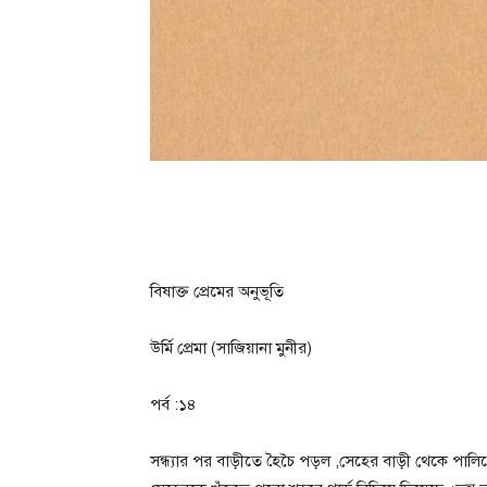
বিষাক্ত প্রেমের অনুভূতি
উর্মি প্রেমা (সাজিয়ানা মুনীর)
পর্ব :১৪
সন্ধ্যার পর বাড়ীতে হৈচৈ পড়ল ,সেহের বাড়ী থেকে পালি