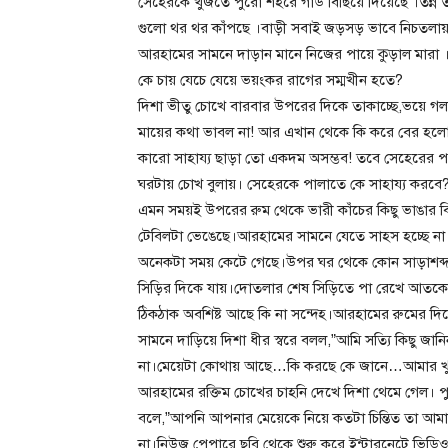
সেহেরকে খুঁজতে পুরো শহরে গার্ড বিছিয়ে দিয়েছে ।তন্ন 
গুলো থর থর কাঁপছে ।বাড়ী সবাই জড়সড় ভাবে নিচতলায় দ
আরহামের সামনে দাড়ান মানে নিজের পায়ে কুড়াল মারা 
কে চায় যেচে যেয়ে ভয়ংকর রাগের সম্মখীন হতে?
দিশা ভীতু চোখে বারবার উপরের দিকে তাকাচ্ছে,ভয়ে গ
মায়ের কথা ভাবল না! আর এখান থেকে কি করে বের হলো
কারো সাহায্য ছাড়া তো একদম অসম্ভব! তবে সেহেরের প
ঘরটায় চোখ বুলায়। সেহেরকে পালাতে কে সাহায্য করবে?
এমন সময়ই উপরের রুম থেকে ভারী কাঁচের কিছু ভাঙার বিকট
টেবিলটা ভেঙেছে।আরহামের সামনে যেতে সাহস হচ্ছে ন
অনেকটা সময় কেটে গেছে।উপর ঘর থেকে কোন সাড়াশব্দ মি
সিড়ির দিকে যায়।দোতলার শেষ সিড়িতে পা রেখে আতকে উঠে
ঠিকঠাক অবশিষ্ট আছে কি না সন্দেহ।আরহামের রুমের দ
সামনে দাড়িয়ে দিশা ধীর স্বরে বলল,”আমি সত্যি কিছু জ
না।মেয়েটা কোথায় আছে…কি করছে কে জানে…আমার খুব 
আরহামের রক্তিম চোখের চাহনি দেখে দিশা থেমে গেল। 
বলে,”আপনি আপনার মেয়েকে নিয়ে কতটা চিন্তিত তা আম
না।নিউজ পেপারে ছবি থেকে শুরু করে ইন্টারনেটে ভি