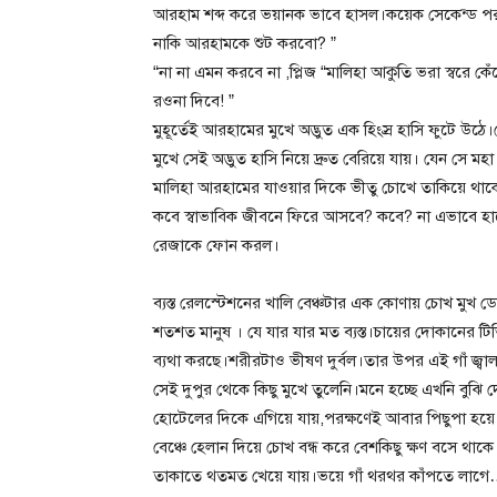
আরহাম শব্দ করে ভয়ানক ভাবে হাসল।কয়েক সেকেন্ড পর 
নাকি আরহামকে শুট করবো? ”
“না না এমন করবে না ,প্লিজ “মালিহা আকুতি ভরা স্বরে কে
রওনা দিবে! ”
মুহূর্তেই আরহামের মুখে অদ্ভুত এক হিংস্র হাসি ফুট
মুখে সেই অদ্ভুত হাসি নিয়ে দ্রুত বেরিয়ে যায়। যেন সে মহা 
মালিহা আরহামের যাওয়ার দিকে ভীতু চোখে তাকিয়ে থা
কবে স্বাভাবিক জীবনে ফিরে আসবে? কবে? না এভাবে হাতে
রেজাকে ফোন করল।
ব্যস্ত রেলস্টেশনের খালি বেঞ্চটার এক কোণায় চোখ মুখ
শতশত মানুষ । যে যার যার মত ব্যস্ত।চায়ের দোকানের টিভি
ব্যথা করছে।শরীরটাও ভীষণ দুর্বল।তার উপর এই গাঁ জ
সেই দুপুর থেকে কিছু মুখে তুলেনি।মনে হচ্ছে এখনি বুঝ
হোটেলের দিকে এগিয়ে যায়,পরক্ষণেই আবার পিছুপা হয়ে
বেঞ্চে হেলান দিয়ে চোখ বন্ধ করে বেশকিছু ক্ষণ বসে থা
তাকাতে থতমত খেয়ে যায়।ভয়ে গাঁ থরথর কাঁপতে লাগে