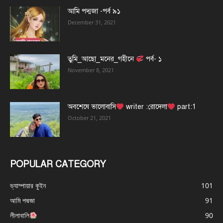
আমি পদ্মজা -পর্ব ৯১
December 31, 2021
তুমি_আছো_মনের_গহীনে
পর্ব- ১
November 8, 2021
অবশেষে ভালোবাসি
writer :রোদেলা
part:1
October 21, 2021
POPULAR CATEGORY
ভ্যাম্পায়ার কুইন
101
আমি পদ্মজা
91
লীলাবালি
90