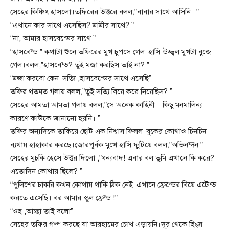
সেহের কিঞ্চিৎ হাসলো।তফিরের উত্তরে বলল,”বাবার সাথে আসিনি। ”
“এখানে কার সাথে এসেছিস? মামীর সাথে? ”
“না, আমার হাসবেন্ডের সাথে ”
“হাসবেন্ড ” কথাটা শুনে তফিরের মুখ চুপসে গেল।হাসি উজ্জ্বল মুখটা বুজে
গেল।বলল,”হাসবেন্ড? তুই মজা করছিস তাই না? ”
“মজা করবো কেন।সত্যি ,হাসবেন্ডের সাথে এসেছি”
তফির থতমত গলায় বলল,”তুই সত্যি বিয়ে করে নিয়েছিস? ”
সেহের আমতা আমতা গলায় বলল,”সে অনেক কাহিনী । কিছু মনমালিন্য
কারণে কাউকে জানানো হয়নি। ”
তফির অন্যদিকে তাকিয়ে ছোট এক নিশ্বাস ফিলল।বুকের কোথাও চিনচিন
ব্যথায় হাহাকার করছে।জোরপূর্বক মুখে হাসি ফুটিয়ে বলল,”অভিনন্দন ”
সেহের মুচকি হেসে উত্তর দিলো ,”ধন্যবাদ! এবার বল তুমি এখানে কি করে?
এতোদিন কোথায় ছিলে? ”
“পুলিশের চাকরি কখন কোথায় থাকি ঠিক নেই।এখানে ফ্রেন্ডের বিয়ে এটেন্ড
করতে এসেছি। বর আমার স্কুল ফ্রেন্ড !”
“ওহ ,আচ্ছা তাই বলো”
সেহের তফির গল্প করছে যা আরহামের চোখ এড়ায়নি।দূর থেকে হিংস্র