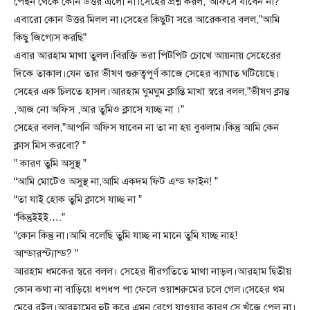
পেছন থেকে কোন উত্তর এলো না।সেহের প্রশ্ন করল,”অফিসে যাবেন না? ”
এবারো কোন উত্তর মিলল না।সেহের কিছুটা সরে আরেকবার বলল,”আমি
কিছু জিগ্যেস করছি”
এবার আরহাম মাথা তুলল।বিরক্তি ভরা পিটপিট চোখে আয়নায় সেহেরের
দিকে তাকাল।যেন তার ভীষণ গুরুত্বপূর্ণ কাজে সেহের ব্যাঘাত ঘটিয়েছে।
সেহের এক চিলতে হাসল।আরহাম ঘুমঘুম ক্লান্তি মাখা স্বরে বলল,”ভীষণ ক্লান্ত
,আজ নো অফিস ,আর তুমিও ক্লাসে যাচ্ছ না ।”
সেহের বলল,”আপনি অফিস যাবেন না তা না হয় বুঝলাম।কিন্তু আমি কেন
ক্লাস মিস করবো? ”
” কারণ তুমি অসুস্থ ”
“আমি মোটেও অসুস্থ না,আমি একদম ফিট এন্ড ফাইন! ”
“তা যাই হোক তুমি ক্লাসে যাচ্ছ না ”
“কিন্তুইইই….”
“কোন কিন্তু না।আমি বলেছি তুমি যাচ্ছ না মানে তুমি যাচ্ছ নাহ!
আন্ডারস্ট্যান্ড? ”
আরহাম ধমকের স্বরে বলল। সেহের ধীরগতিতে মাথা নাড়ল।আরহাম দ্বিতীয়
কোন কথা না বাড়িয়ে ধপধপ পা ফেলে ওয়াশরুমের চলে গেল।সেহের থম
মেরে রইল।আরহামের হুট করে এমন রেগে যাওয়ার কারণ সে খুঁজে পেল না।