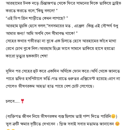
আরহামের টনক নড়ে।চিন্তাজগত থেকে ফিরে সামনের দিকে তাকিয়ে ড্রাইভ
করতে করতে বলে,”কিছু বললে! ”
“এই ডিপ গ্রিন শাড়ীতে কেমন লাগছে? ”
আরহাম মুচকি হেসে বলল,”সবসময়ের মত , এঞ্জেল ।কিন্তু এই সৌন্দর্য শুধু
আমার জন্য! আমি অবধি যেন সীমাবদ্ধ থাকে! ”
সেহের কথার গভীরতা না বুঝে এক চিলতে হেসে আরহামের কাঁধে মাথা
রেখে চোখ বুঝে নিল।আরহাম হিংস্র ভাবে সামনে তাকিয়ে হাসে হয়তো
কারো মৃত্যুর ছককাটা শেষ!
দুদিন পর সেহের হুট করে একদিন অর্থিকে ফোন করে।অর্থি থেকে জানতে
পারে তফির হসপিটালে ভর্তি।গত রাতে গুরুতর এক্সিডেন্ট হয়েছে।প্রাণ না
গেলেও ভীষণরকম আহত! হাত পায়ে বেশ চোট লেগেছে।
চলবে….
(ব্যক্তিগত জীবন নিয়ে ভীষণরকম ব্যস্ত ছিলাম তাই গল্প দিতে পারিনি
)
ভুল ত্রুটি ক্ষমার দৃষ্টিতে দেখবেন । প্লিজ সবাই সবার মতামত জানাবেন