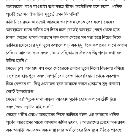
আরহামের রেগে যাওয়াটা তার কাছে ভীষণ অযৌক্তিক মনে হলো ।খানিক
পূর্বেই তো সব ঠিক ছিল।মুহূর্তে এমন কি ঘটল?
কফি নিয়ে রুমে আসতেই আরহাম ওয়াশরুম থেকে বের হলো।সেহের
আরহামের হাতে কফির মগ দিয়ে চলে যেতেই আরহাম পেছন থেকে হাত
টানল।সেহের থামল।আরহাম লক্ষ করল সেহের মন মরা হয়ে নিচের দিকে
তাকিয়ে।সেহেরের মুখ তুলে কপালে গাঢ় এক চুমু এঁকে কপালের সাথে কপাল
ঠেকিয়ে আলতো স্বরে বলল ,”আ’ম সরি,আমার ঐভাবে উঁচু গলায় কথা বলা
উচিত হয়নি।”
সেহের চুপ।আরহাম ধপ করে সেহেরকে কোলে তুলে নিলো বিছানায় বসিয়ে
। দুগালে হাত ছুঁয়ে বলল,”সম্পূর্ন বেড রেস্ট নিবে।বিছানা থেকে একপাও
নিচে ফেলবে না ।কিছু প্রয়োজন হলে আমাকে বলবে।তোমার সুস্থ থাকাটা
মোস্ট ইম্পরট্যান্ট ”
সেহের “হ্যাঁ “সূচক মাথা নাড়ল।আরহাম মুচকি হেসে কপালে ঠোঁট ছুঁয়ে
বলল,”গুড ,দ্যাটস মাই গার্ল! ”
সেহের গভীর চোখে আরহামের দিকে তাকিয়ে রইল।এই আরহাম খানিক
পূর্বের আরহামের মাঝে আসমান জমিন তফাৎ । আরহামের চোখে অন্যরকম
এক আসক্তি অন্যরকম এক মায়া।যার অর্থ সেহের ঠিক বুঝে উঠতে পারছে