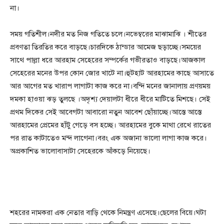
না।
সময় গতিশীল।নদীর মত নিজ গতিতে চলে।নভেম্বরের মাঝামাঝি । শীতের
প্রবণতা তিরতির করে বাড়ছে।চারদিকে ঠান্ডার আমেজ ছড়াচ্ছে।সময়ের
সাথে পাল্লা ধরে আরহাম সেহেরের সম্পর্কের গভীরতাও বাড়ছে।আজকাল
সেহেরের মনের উপর কোন জোর খাটে না।হুটহাট আরহামের কাছে আসাতে
আর আগের মত খারাপ লাগাটা কাজ করে না।বন্দি মনের জানালায় প্রণয়ময়
দমকা হাওয়া ঝড় তুলছে ।অদৃশ্য দেয়ালটা ধীরে ধীরে মাটিতে মিশছে। সেই
প্রথম দিকের সেই আবেগটা আবারো নতুন আবেশ ছোঁয়াচ্ছে।আস্তে আস্তে
আরহামের প্রেমের হাঁটু গেড়ে বস হচ্ছে। আরহামের বুকে মাথা রেখে রাতের
পর রাত কাটাতেও মন্দ লাগেনা।বরং এক অজানা ভালো লাগা কাজ করে।
অপ্রকাশিত ভালোবাসাটা সেহেরকে আঁকড়ে নিয়েছে।
শহরের নামকরা এক নেতার বাড়ি থেকে নিমন্ত্রণ এসেছে।ছেলের বিয়ে।ঘটা