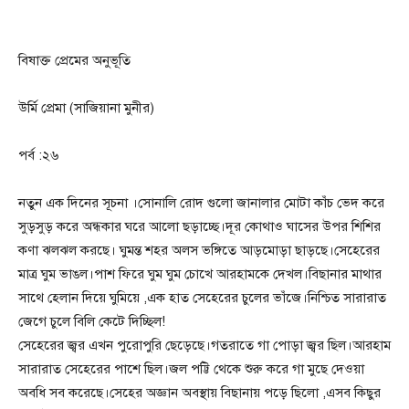
বিষাক্ত প্রেমের অনুভূতি
উর্মি প্রেমা (সাজিয়ানা মুনীর)
পর্ব :২৬
নতুন এক দিনের সূচনা ।সোনালি রোদ গুলো জানালার মোটা কাঁচ ভেদ করে
সুড়সুড় করে অন্ধকার ঘরে আলো ছড়াচ্ছে।দূর কোথাও ঘাসের উপর শিশির
কণা ঝলঝল করছে। ঘুমন্ত শহর অলস ভঙ্গিতে আড়মোড়া ছাড়ছে।সেহেরের
মাত্র ঘুম ভাঙল।পাশ ফিরে ঘুম ঘুম চোখে আরহামকে দেখল।বিছানার মাথার
সাথে হেলান দিয়ে ঘুমিয়ে ,এক হাত সেহেরের চুলের ভাঁজে।নিশ্চিত সারারাত
জেগে চুলে বিলি কেটে দিচ্ছিল!
সেহেরের জ্বর এখন পুরোপুরি ছেড়েছে।গতরাতে গা পোড়া জ্বর ছিল।আরহাম
সারারাত সেহেরের পাশে ছিল।জল পট্টি থেকে শুরু করে গা মুছে দেওয়া
অবধি সব করেছে।সেহের অজ্ঞান অবস্থায় বিছানায় পড়ে ছিলো ,এসব কিছুর