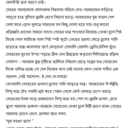
কোনটাই তার স্বরণে নেই।
সেহের আরহামকে কোনরকম বিছানায় শুয়িয়ে দেয়।আরহামের দাড়িতে
আদুরে হাত বুলিয়ে মুচকি হেসে বিছানা ছাড়ে।আরহামের ঘুম ভাঙল বেশ
বেলা করে।চোখ খুলতে সামনের সব কিছু ঘোলা হয়ে যায়।শুধু কারো
প্রতিচ্ছবি চোখের সামনে ভাসে।সেহের মাত্র শাওয়ার নিয়েছে।ভেজা চুলে পিঠ
ভিজে।লাল কামিজে সাদা পিঠ স্পষ্ট ফুটে।সেহের তয়লা ঝেড়ে চুলের পানি
ছাড়াতে ব্যস্ত।জানালার স্বর্ণে মোড়ানো সোনালি রোদটা ড্রেসিংটেবিল ছুঁয়ে
সেহেরের মুখের উপর পড়ছে।ঠিক যেন স্নিগ্ধতায় জড়ানো শিশিরস্নাত রক্তিম
গোলাপ । আরহাম মুগ্ধ দৃষ্টিতে তাকিয়ে।বিছানা ছেড়ে যন্ত্রের মত সেহেরের
দিকে ধাবিত হচ্ছে।সে যেন নিজের বসে নেই।মনের কোণ থেকে গভীর এক
আদেশ ,সেই আদেশে- ই যেন সে চলছে!
বেখেয়ালি সেহেরের তখনো চুলের পানি ঝাড়তে ব্যস্ত। আরহামের উপস্থিতি
বিন্দু মাত্র টের পায়নি।হুট করে পেছন থেকে কেউ কোমড় চেপে ধরতে
সেহেরের টনক নড়ে।চমকালেও বিন্দু মাত্র ভয় পেল না।মুচকি হাসল ,চোখ
তুলে আয়নায় তাকাল।আরহাম সেহেরের ভেজা চুলে মিষ্টি ঘ্রাণে মজে।সেহের
আয়নায় চোখে রেখে ,হালকা স্বরে বলল,
“ঘুম ভাঙল তবে! ”