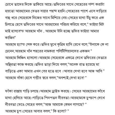
চোখে তাদের দিকে তাকিয়ে আছে।তফিরের সাথে সেহেরের গল্প করাটা
হয়তো আরহামের ভেতর সত্তার পছন্দ হয়নি।সেহেরের পাশে এসে দাড়িয়ে
বাহু ধরে সেহেরকে নিজের সাথে মিশিয়ে নেয়।সেহের মাথা উঁচু করে এক
চিলতে হেসে তফিরের সাথে আরহামের পরিচয় করিয়ে বলে,” ভাইয়া মিট
মাই হাসবেন্ড আরহাম খাঁন , আরহাম উনি হচ্ছে তফির ভাইয়া আমার
কাজিন”
আরহাম হ্যান্ড শেক করে।তফির মুখে কৃত্রিম হাসি রেখে বলে,”উনাকে কে না
চেনেন,আরহাম খাঁন শহরের নামকরা পলিটিশিয়ানদের একজন ”
আরহাম কিঞ্চিৎ হাসলো।আরহাম সেহেরকে একত্রে দেখে তফিরের ভেতরে
অস্থিরতা কাজ করছে।তফির তাড়া দিয়ে বলল,”অনেক রাত হয়েছে মা
বাড়িতে একা আমার এখন বের হতে হবে ।আবার দেখা হবে আজ আসি ”
আরহাম বাঁকা হেসে গম্ভীর স্বরে বলল,”অবশ্যই,দেখা হবে! ”
ফাঁকা রাস্তায় গাড়ি চলছে।আরহাম ড্রাইভ করছে। সেহের আরহামের কাঁধে
মাথা হেলিয়ে আছে।গাড়িতে পিনপতন নীরবতা।আরহামকে চুপচাপ দেখে
নীরবতা ভেঙে সেহের বলল,”আজ আমাকে কেমন লাগছে? ”
আরহাম চুপ।সেহের আবার বলল,” কি হলো? ”