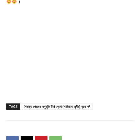
।
TAGS
বিষাক্ত প্রেমের অনুভূতি উর্মি প্রেমা (সাজিয়ানা মুনীর) সূচনা পর্ব