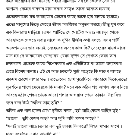
করে আয়োজন করা হয়েছে।শহরে নামিদামি সব লোকেদের সেখানে
আগমন।সেহের বারবার মানা করার সত্বেও তাকে আসতে হয়েছে।
প্রত্যেকবারের মত আরহামের জেদের কাছে তাকে হার মানতে হয়েছে।
এতো মানুষের ভিড়ে সেহের ভীষণ অস্বস্তিকর অনুভব করছে।ভীতু মুখ করে
এক কিনারায় দাড়িয়ে ।এসব পার্টিতে সে মোটেও অভ্যস্ত নয়।দূর থেকে
আরহামকে দেখছে সবার সাথে কি সুন্দর ইজিলি কথা বলছে।এসব পার্টি
অকেশন যেন তার জন্যই।সেহেরের এসবে কাজ কি? সেহেরের মাঝে মাঝে
মনে হয় সে আরহামের যোগ্য নয়।যেমন সুন্দর সে দেখতে তেমন তার
চলনবলন।প্রত্যেক কাজে বিশেষরকম এক এডিটিউড যা তাকে অন্যসবার
চেয়ে বিশেষ বানায়। এই যে আজ চকলেট স্যুট পড়েছে কি দারুণ লাগছে।
একদম চোখে লাগার মত । প্রত্যেকের চোখ ঘুরেফিরে আরহামে দিকে,এতো
সুদর্শনের পাশে সেহেরকে কি মানায়? মনে এক কঠিন প্রশ্ন জাগল।এসব নিয়ে
ভাবছে হঠাৎ পেছন থেকে কারো গলার আওয়াজ পেয়ে তাকায়।উল্লাসিত
স্বরে বলে উঠে,”তফির ভাই তুমি? ”
তফির এক গাল হাসল।মাথা দুলিয়ে বলল ,”হ্যাঁ আমি,কেমন আছিস তুই ”
“ভালো । তুমি কেমন আছ? আর ফুপি,অর্থি কেমন আছে? ”
“সবাই ভালো আছে।এবার বল তুই ঢাকায় কি করে? নিশ্চয় মামার সাথে ।
ঢাকা এসেছিস এবার জানালি না! ”