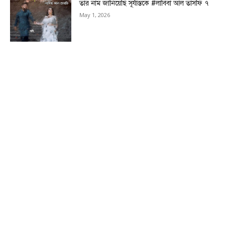
তার নাম জানিয়েছি সূর্যাস্তকে #লাবিবা আল তাসফি ৭
May 1, 2026