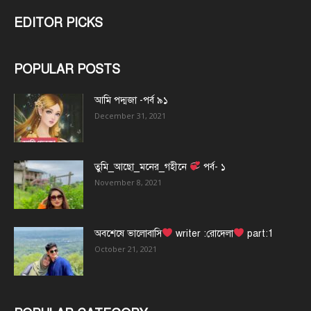
EDITOR PICKS
POPULAR POSTS
আমি পদ্মজা -পর্ব ৯১
December 31, 2021
তুমি_আছো_মনের_গহীনে
পর্ব- ১
November 8, 2021
অবশেষে ভালোবাসি
writer :রোদেলা
part:1
October 21, 2021