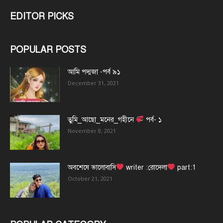
EDITOR PICKS
POPULAR POSTS
আমি পদ্মজা -পর্ব ৯১
December 31, 2021
তুমি_আছো_মনের_গহীনে
পর্ব- ১
November 8, 2021
অবশেষে ভালোবাসি
writer :রোদেলা
part:1
October 21, 2021